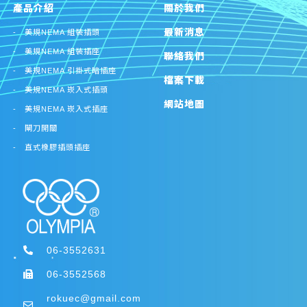
產品介紹
關於我們
最新消息
美規NEMA 組裝插頭
美規NEMA 組裝插座
聯絡我們
美規NEMA 引掛式暗插座
檔案下載
美規NEMA 崁入式插頭
網站地圖
美規NEMA 崁入式插座
閘刀開關
直式橡膠插頭插座
06-3552631
06-3552568
rokuec@gmail.com