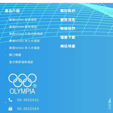
美規引掛崁入式30A法蘭插座
橡膠插頭
橡膠插座
產品介紹
關於我們
最新消息
美規NEMA 組裝插頭
美規NEMA 組裝插座
聯絡我們
美規NEMA 引掛式暗插座
檔案下載
美規NEMA 崁入式插頭
網站地圖
美規NEMA 崁入式插座
閘刀開關
直式橡膠插頭插座
06-3552631
06-3552568