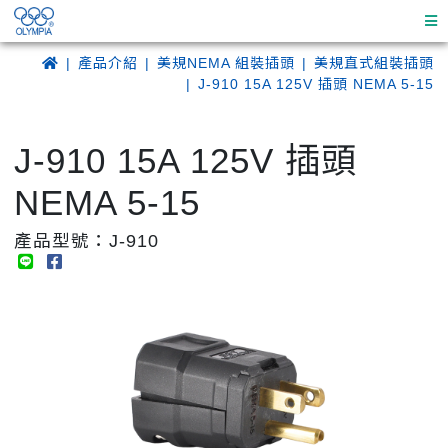
產品介紹
美規NEMA 組裝插頭
美規直式組裝插頭
J-910 15A 125V 插頭 NEMA 5-15
J-910 15A 125V 插頭
NEMA 5-15
產品型號：J-910