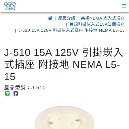
產品介紹
美規NEMA 崁入式插座
美規引掛崁入式15A法蘭插座
J-510 15A 125V 引掛崁入式插座 附接地 NEMA L5-15
J-510 15A 125V 引掛崁入
式插座 附接地 NEMA L5-
15
產品型號：J-510